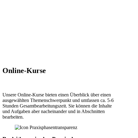
Bildung im 21. Jahrhundert und Digitale Lehre.
Alle Lernmaterialien sind frei aufrufbar, sie benötigen keinen
Zugang. Diesen benötigen sie nur, um eigene Lernmaterialien zu
erstellen. Kontaktieren Sie uns in diesem Fall unter zfl-
digitalelehre@uni-koeln.de.
Online-Kurse
Unsere Online-Kurse bieten einen Überblick über einen
ausgewählten Themenschwerpunkt und umfassen ca. 5-6
Stunden Gesamtbearbeitungszeit. Sie können die Inhalte
und Aufgaben aber nacheinander und in Abschnitten
bearbeiten.