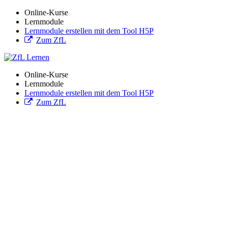
Online-Kurse
Lernmodule
Lernmodule erstellen mit dem Tool H5P
Zum ZfL
Online-Kurse
Lernmodule
Lernmodule erstellen mit dem Tool H5P
Zum ZfL
ZfL offene Bildungsangebote
Auf dieser digitalen Bildungsplattform werden alle offenen
Bildungsangebote des Zentrums für LehrerInnenbildung der
Universität zu Köln gebündelt. Das Angebot richtet sich an
Lehramtsstudierende, Lehrende und andere Interessierte. Die
Bildungsangebote vereinen Ideen und Überlegungen, Informationen
und Weiterführendes zu den relevanten Themen rund um Schule,