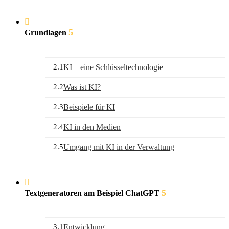
5
Grundlagen
2.1
KI – eine Schlüsseltechnologie
2.2
Was ist KI?
2.3
Beispiele für KI
2.4
KI in den Medien
2.5
Umgang mit KI in der Verwaltung
5
Textgeneratoren am Beispiel ChatGPT
3.1
Entwicklung