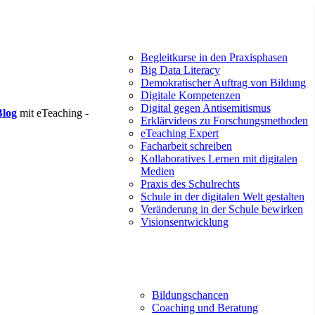
Begleitkurse in den Praxisphasen
Big Data Literacy
Demokratischer Auftrag von Bildung
Digitale Kompetenzen
Digital gegen Antisemitismus
Blog
mit eTeaching -
Erklärvideos zu Forschungsmethoden
eTeaching Expert
Facharbeit schreiben
Kollaboratives Lernen mit digitalen
Medien
Praxis des Schulrechts
Schule in der digitalen Welt gestalten
Veränderung in der Schule bewirken
Visionsentwicklung
Bildungschancen
Coaching und Beratung