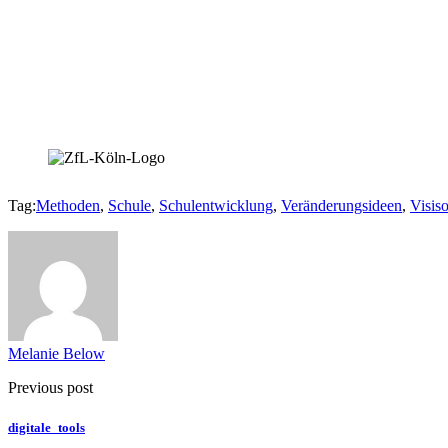
Tag:
Methoden
,
Schule
,
Schulentwicklung
,
Veränderungsideen
,
Visis
Melanie Below
Previous post
digitale_tools