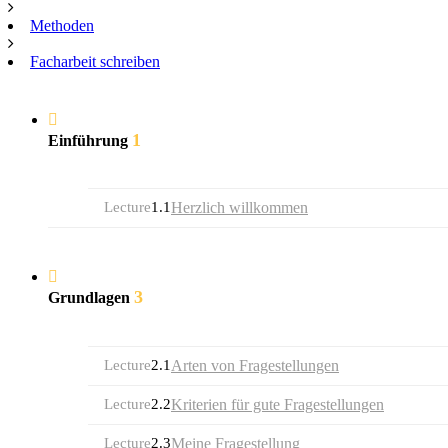
Methoden
Facharbeit schreiben
1
Einführung
Lecture
1.1
Herzlich willkommen
3
Grundlagen
Lecture
2.1
Arten von Fragestellungen
Lecture
2.2
Kriterien für gute Fragestellungen
Lecture
2.3
Meine Fragestellung