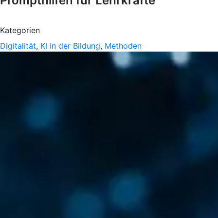
Prompthilfen für Lehrkräfte
Kategorien
Digitalität
,
KI in der Bildung
,
Methoden