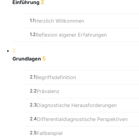
2
Einführung
1.1
Herzlich Willkommen
1.2
Reflexion eigener Erfahrungen
5
Grundlagen
2.1
Begriffsdefinition
2.2
Prävalenz
2.3
Diagnostische Herausforderungen
2.4
Differentialdiagnostische Perspektiven
2.5
Fallbeispiel