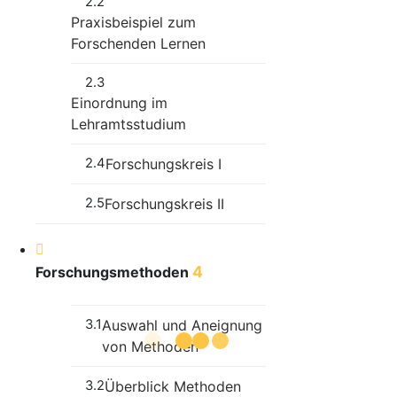
2.2
Praxisbeispiel zum
Forschenden Lernen
2.3
Einordnung im
Lehramtsstudium
2.4
Forschungskreis I
2.5
Forschungskreis II
4
Forschungsmethoden
3.1
Auswahl und Aneignung
von Methoden
3.2
Überblick Methoden