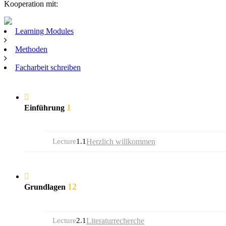
Kooperation mit:
Learning Modules
Methoden
Facharbeit schreiben
1
Einführung
Lecture
1.1
Herzlich willkommen
12
Grundlagen
Lecture
2.1
Literaturrecherche