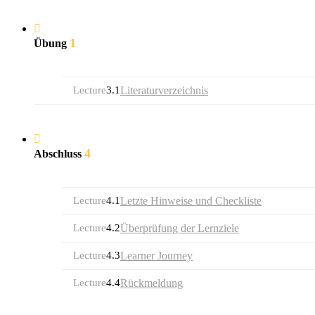
1
Übung
Lecture
3.1
Literaturverzeichnis
4
Abschluss
Lecture
4.1
Letzte Hinweise und Checkliste
Lecture
4.2
Überprüfung der Lernziele
Lecture
4.3
Learner Journey
Lecture
4.4
Rückmeldung