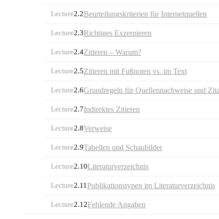
Lecture
2.2
Beurteilungskriterien für Internetquellen
Lecture
2.3
Richtiges Exzerpieren
Lecture
2.4
Zitieren – Warum?
Lecture
2.5
Zitieren mit Fußnoten vs. im Text
Lecture
2.6
Grundregeln für Quellennachweise und Zita
Lecture
2.7
Indirektes Zitieren
Lecture
2.8
Verweise
Lecture
2.9
Tabellen und Schaubilder
Lecture
2.10
Literaturverzeichnis
Lecture
2.11
Publikationstypen im Literaturverzeichnis
Lecture
2.12
Fehlende Angaben