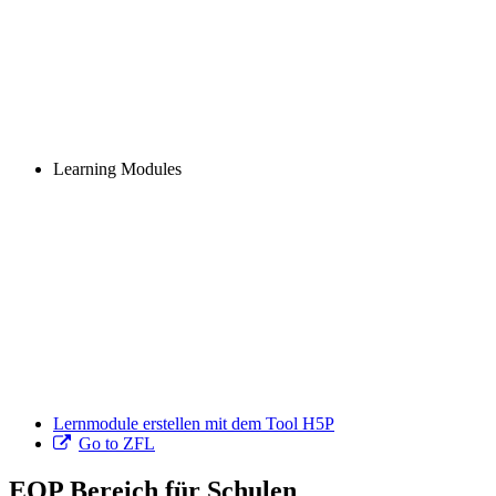
Learning Modules
Lernmodule erstellen mit dem Tool H5P
Go to ZFL
EOP Bereich für Schulen