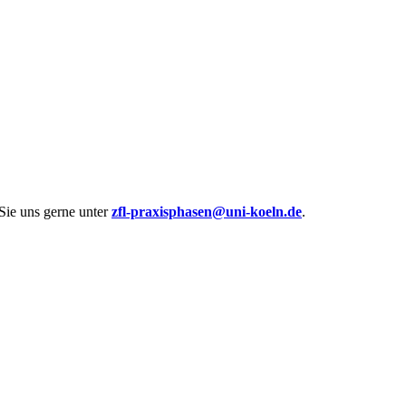
 Sie uns gerne unter
zfl-praxisphasen@uni-koeln.de
.