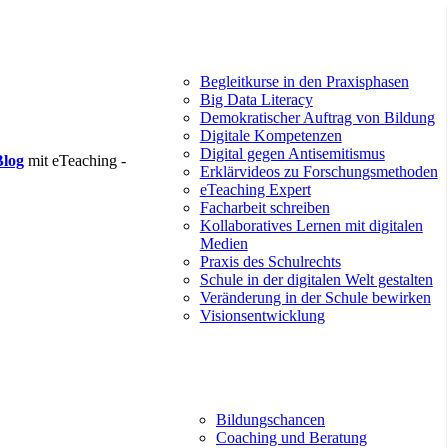
Begleitkurse in den Praxisphasen
Big Data Literacy
Demokratischer Auftrag von Bildung
Digitale Kompetenzen
Digital gegen Antisemitismus
Blog
mit eTeaching -
Erklärvideos zu Forschungsmethoden
eTeaching Expert
Facharbeit schreiben
Kollaboratives Lernen mit digitalen
Medien
Praxis des Schulrechts
Schule in der digitalen Welt gestalten
Veränderung in der Schule bewirken
Visionsentwicklung
Bildungschancen
Coaching und Beratung