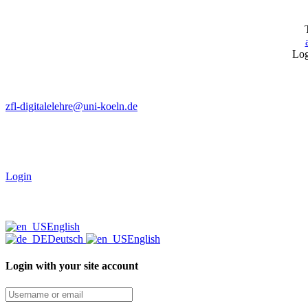
Log
zfl-digitalelehre@uni-koeln.de
Login
English
Deutsch
English
Login with your site account