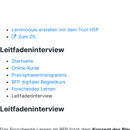
Lernmodule erstellen mit dem Tool H5P
Zum ZfL
Leitfadeninterview
Startseite
Online-Kurse
Praxisphasentransparenz
BFP digitaler Begleitkurs
Forschendes Lernen
Leitfadeninterview
Leitfadeninterview
Das Forschende Lernen im BFP folgt dem
Konzept des Ble