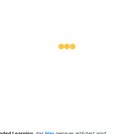
nded Learning
, das
hier
genauer erläutert wird.