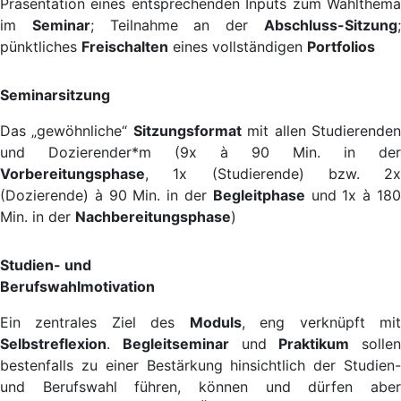
Präsentation eines entsprechenden Inputs zum Wahlthema
im
Seminar
; Teilnahme an der
Abschluss-Sitzung
pünktliches
Freischalten
eines vollständigen
Portfolios
Seminarsitzung
Das „gewöhnliche“
Sitzungsformat
mit allen Studierende
und Dozierender*m (9x à 90 Min. in der
Vorbereitungsphase
, 1x (Studierende) bzw. 2x
(Dozierende) à 90 Min. in der
Begleitphase
und 1x à 18
Min. in der
Nachbereitungsphase
)
Studien- und
Berufswahlmotivation
Ein zentrales Ziel des
Moduls
, eng verknüpft mi
Selbstreflexion
.
Begleitseminar
und
Praktikum
sollen
bestenfalls zu einer Bestärkung hinsichtlich der Studien-
und Berufswahl führen, können und dürfen aber