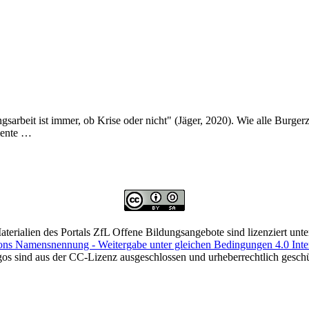
beit ist immer, ob Krise oder nicht" (Jäger, 2020). Wie alle Burgerz
emente …
terialien des Portals ZfL Offene Bildungsangebote sind lizenziert unte
s Namensnennung - Weitergabe unter gleichen Bedingungen 4.0 Inter
os sind aus der CC-Lizenz ausgeschlossen und urheberrechtlich geschü