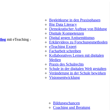
Begleitkurse in den Praxisphasen
Big Data Literacy
Demokratischer Auftrag von Bildung
Digitale Kompetenzen
Digital gegen Antisemitismus
Blog
mit eTeaching -
Erklärvideos zu Forschungsmethoden
eTeaching Expert
Facharbeit schreiben
Kollaboratives Lernen mit digitalen
Medien
Praxis des Schulrechts
Schule in der digitalen Welt gestalten
Veränderung in der Schule bewirken
Visionsentwicklung
Bildungschancen
Coaching und Beratung