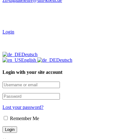
zfl-digitalelehre@uni-koeln.de
Login
Deutsch
English
Deutsch
Login with your site account
Lost your password?
Remember Me