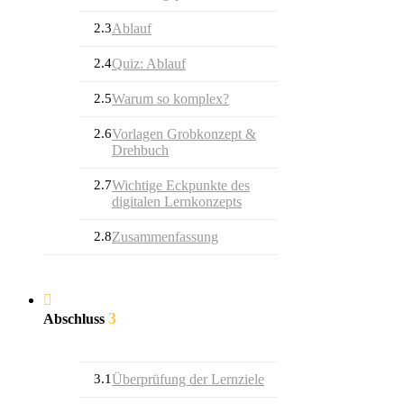
2.3
Ablauf
2.4
Quiz: Ablauf
2.5
Warum so komplex?
2.6
Vorlagen Grobkonzept &
Drehbuch
2.7
Wichtige Eckpunkte des
digitalen Lernkonzepts
2.8
Zusammenfassung
3
Abschluss
3.1
Überprüfung der Lernziele