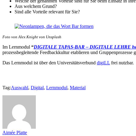
Welche der genannten Vorteile sind für Sie beim Einsatz in Ihr
Aus welchem Grund?
Sind alle Vorteile relevant für Sie?
Foto von Alex Knight von Unsplash
Im Lernmodul
“
DIGITALE TAPAS-BAR – DIGITALE LEHRE heterog
prozessbegleitende Feedbackkultur etablieren und Gruppenprozesse g
Das Lernmodul ist über den Universitätsverbund
digiLL
frei nutzbar.
Tag:
Auswahl
,
Digital
,
Lernmodul
,
Material
Aimée Platte