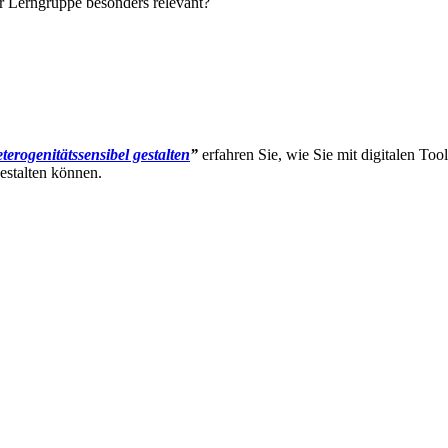
er Lerngruppe besonders relevant?
enitätssensibel gestalten
”
erfahren Sie, wie Sie mit digitalen Too
estalten können.