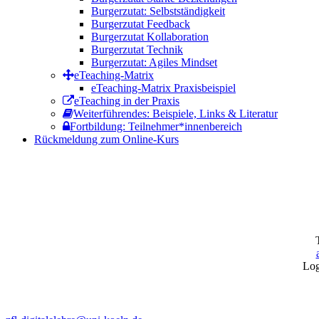
Burgerzutat: Selbstständigkeit
Burgerzutat Feedback
Burgerzutat Kollaboration
Burgerzutat Technik
Burgerzutat: Agiles Mindset
eTeaching-Matrix
eTeaching-Matrix Praxisbeispiel
eTeaching in der Praxis
Weiterführendes: Beispiele, Links & Literatur
Fortbildung: Teilnehmer*innenbereich
Rückmeldung zum Online-Kurs
Log