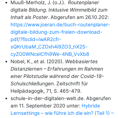
Muuß-Merholz, J. (o.J.).
Routenplaner
digitale Bildung. Inklusive Wimmelbild zum
Inhalt als Poster
. Abgerufen am 26.10.202:
https://www.joeran.de/buch-routenplaner-
digitale-bildung-zum-freien-download-
pdf/?fbclid=IwAR2cfr-
sQKrUbaM_CZOxh4i9ZO3_hX2S-
cyZO0WNcelCfh9We-4NB_VvXb8
Nobel, K., et al. (2020).
Webbasiertes
Distanzlernen – Erfahrungen im Rahmen
einer Pilotstudie während der Covid-19-
Schulschließungen.
Zeitschrift für
Heilpädagogik, 71, S. 465-479.
schule-in-der-digitalen-welt.de. Abgerufen
am 11. September 2020 unter:
Hybride
Lernsettings – wie führe ich die ein? (Teil 1) –