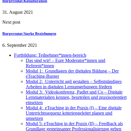
Burgerzutat Kollaboration
31. August 2021
Next post
Burgerzutat Starke Beziehungen
6. September 2021
Fortbildung: Teilnehmer*innen-bereich
Das sind wir! – Eure Moderator*innen und
Referent*innen
Modul 1: Grundlagen der digitalen Bildung – Der
eTeaching-Burger
Modul 2: Unterricht agil gestalten – Selbstständiges
Arbeiten in digitalen Lernumgebungen fördern
Modul 3: Videokonferenz, Padlet und Co – Digitale
Lernmaterialien kennen, beurteilen und praxisorientiert
einsetzen
Modul 4: eTeaching in der Praxis (I) – Eine digitale
Unterrichtssequenz kriteriengeleitet planen und
umsetzen
Modul 5: eTeaching in der Praxis (II) – Feedback als
Grundlage gemeinsamer Professionalisierung geben