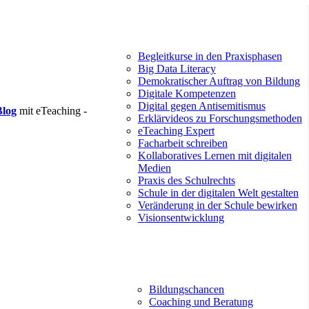
Begleitkurse in den Praxisphasen
Big Data Literacy
Demokratischer Auftrag von Bildung
Digitale Kompetenzen
Digital gegen Antisemitismus
Blog
mit eTeaching -
Erklärvideos zu Forschungsmethoden
eTeaching Expert
Facharbeit schreiben
Kollaboratives Lernen mit digitalen
Medien
Praxis des Schulrechts
Schule in der digitalen Welt gestalten
Veränderung in der Schule bewirken
Visionsentwicklung
Bildungschancen
Coaching und Beratung