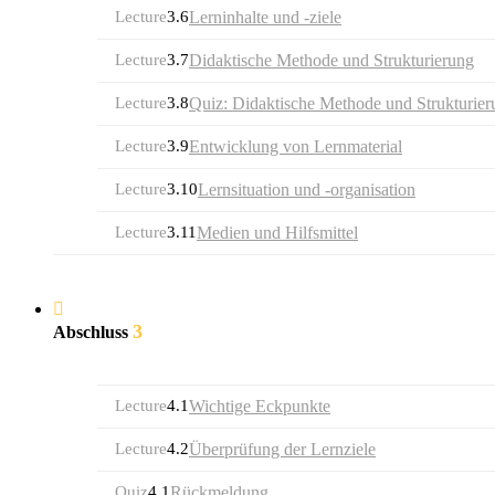
Lecture
3.6
Lerninhalte und -ziele
Lecture
3.7
Didaktische Methode und Strukturierung
Lecture
3.8
Quiz: Didaktische Methode und Strukturier
Lecture
3.9
Entwicklung von Lernmaterial
Lecture
3.10
Lernsituation und -organisation
Lecture
3.11
Medien und Hilfsmittel
3
Abschluss
Lecture
4.1
Wichtige Eckpunkte
Lecture
4.2
Überprüfung der Lernziele
Quiz
4.1
Rückmeldung