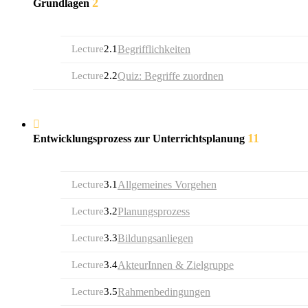
2
Grundlagen
Lecture
2.1
Begrifflichkeiten
Lecture
2.2
Quiz: Begriffe zuordnen
11
Entwicklungsprozess zur Unterrichtsplanung
Lecture
3.1
Allgemeines Vorgehen
Lecture
3.2
Planungsprozess
Lecture
3.3
Bildungsanliegen
Lecture
3.4
AkteurInnen & Zielgruppe
Lecture
3.5
Rahmenbedingungen