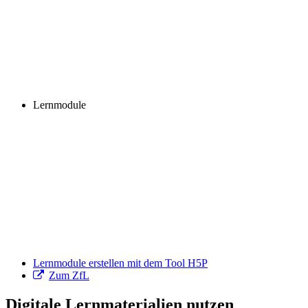
Lernmodule
Lernmodule erstellen mit dem Tool H5P
Zum ZfL
Digitale Lernmaterialien nutzen