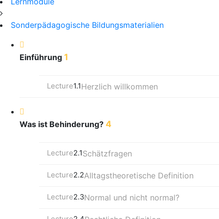
Lernmodule
Sonderpädagogische Bildungsmaterialien
1
Einführung
Lecture
1.1
Herzlich willkommen
4
Was ist Behinderung?
Lecture
2.1
Schätzfragen
Lecture
2.2
Alltagstheoretische Definition
Lecture
2.3
Normal und nicht normal?
Lecture
2.4