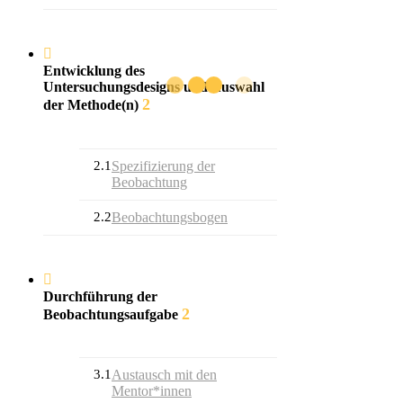
Entwicklung des
Untersuchungsdesigns und Auswahl
2
der Methode(n)
2.1
Spezifizierung der
Beobachtung
2.2
Beobachtungsbogen
Durchführung der
2
Beobachtungsaufgabe
3.1
Austausch mit den
Mentor*innen