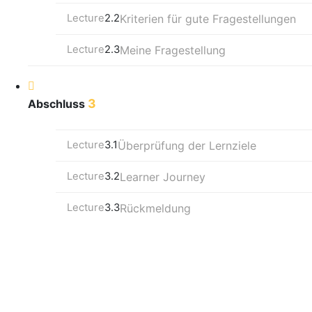
Lecture
2.2
Kriterien für gute Fragestellungen
Lecture
2.3
Meine Fragestellung
3
Abschluss
Lecture
3.1
Überprüfung der Lernziele
Lecture
3.2
Learner Journey
Lecture
3.3
Rückmeldung