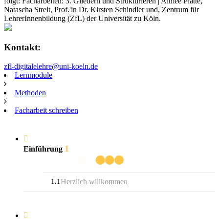
folgt: Facharbeiten: 3. Gliedern und Strukturieren | Aimée Platte,
Natascha Streit, Prof.'in Dr. Kirsten Schindler und, Zentrum für
LehrerInnenbildung (ZfL) der Universität zu Köln.
Kontakt:
zfl-digitalelehre@uni-koeln.de
Lernmodule
Methoden
Facharbeit schreiben
1
Einführung
1.1
Herzlich willkommen