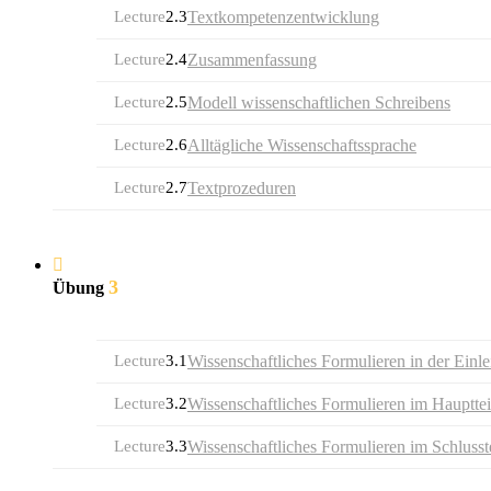
Lecture
2.3
Textkompetenzentwicklung
Lecture
2.4
Zusammenfassung
Lecture
2.5
Modell wissenschaftlichen Schreibens
Lecture
2.6
Alltägliche Wissenschaftssprache
Lecture
2.7
Textprozeduren
3
Übung
Lecture
3.1
Wissenschaftliches Formulieren in der Einle
Lecture
3.2
Wissenschaftliches Formulieren im Haupttei
Lecture
3.3
Wissenschaftliches Formulieren im Schlusst