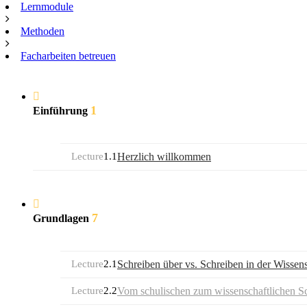
Lernmodule
Methoden
Facharbeiten betreuen
1
Einführung
Lecture
1.1
Herzlich willkommen
7
Grundlagen
Lecture
2.1
Schreiben über vs. Schreiben in der Wissen
Lecture
2.2
Vom schulischen zum wissenschaftlichen S