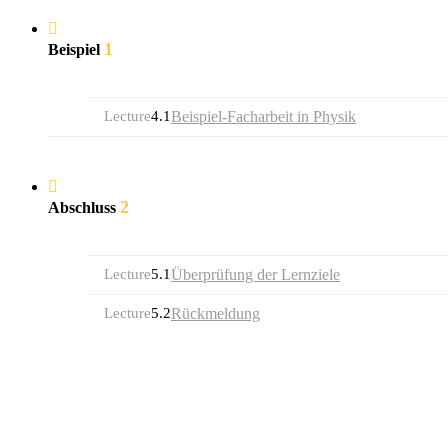
1
Beispiel
Lecture
4.1
Beispiel-Facharbeit in Physik
2
Abschluss
Lecture
5.1
Überprüfung der Lernziele
Lecture
5.2
Rückmeldung