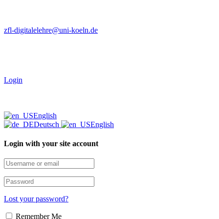
zfl-digitalelehre@uni-koeln.de
Login
English
Deutsch
English
Login with your site account
Lost your password?
Remember Me