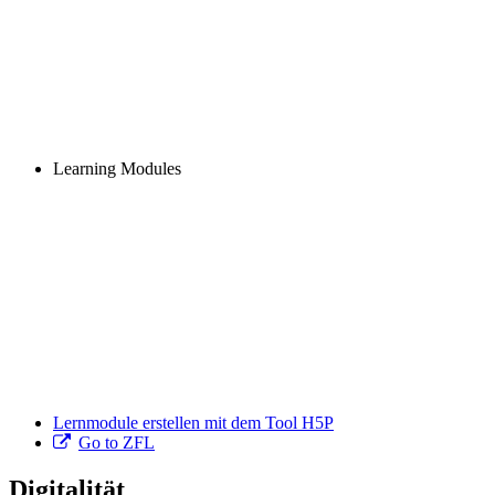
Learning Modules
Lernmodule erstellen mit dem Tool H5P
Go to ZFL
Digitalität