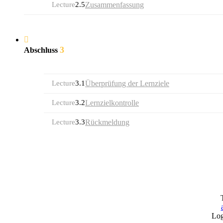
Lecture
2.5
Zusammenfassung
3
Abschluss
Lecture
3.1
Überprüfung der Lernziele
Lecture
3.2
Lernzielkontrolle
Lecture
3.3
Rückmeldung
Log