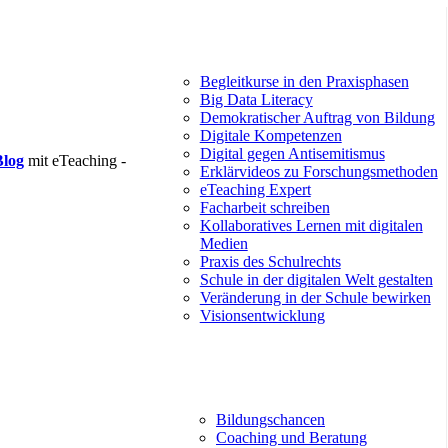
Begleitkurse in den Praxisphasen
Big Data Literacy
Demokratischer Auftrag von Bildung
Digitale Kompetenzen
Digital gegen Antisemitismus
Blog
mit eTeaching -
Erklärvideos zu Forschungsmethoden
eTeaching Expert
Facharbeit schreiben
Kollaboratives Lernen mit digitalen
Medien
Praxis des Schulrechts
Schule in der digitalen Welt gestalten
Veränderung in der Schule bewirken
Visionsentwicklung
Bildungschancen
Coaching und Beratung