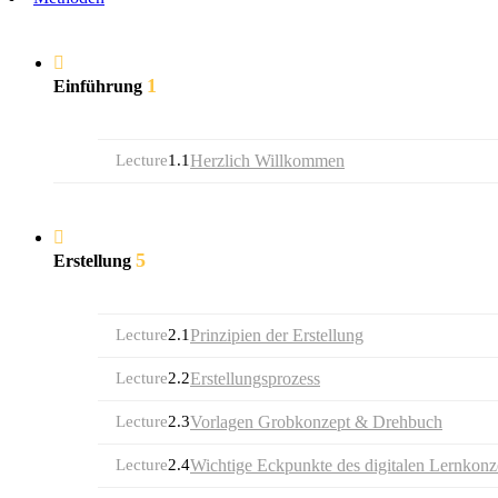
1
Einführung
Lecture
1.1
Herzlich Willkommen
5
Erstellung
Lecture
2.1
Prinzipien der Erstellung
Lecture
2.2
Erstellungsprozess
Lecture
2.3
Vorlagen Grobkonzept & Drehbuch
Lecture
2.4
Wichtige Eckpunkte des digitalen Lernkonz