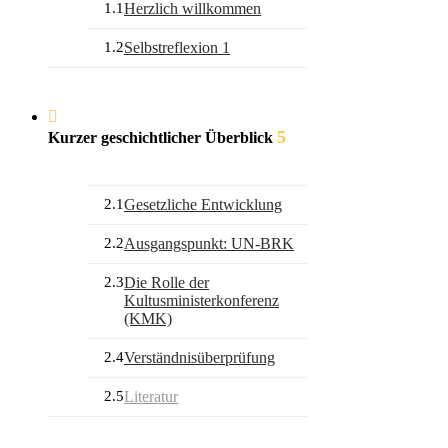
1.1
Herzlich willkommen
1.2
Selbstreflexion 1
5
Kurzer geschichtlicher Überblick
2.1
Gesetzliche Entwicklung
2.2
Ausgangspunkt: UN-BRK
2.3
Die Rolle der
Kultusministerkonferenz
(KMK)
2.4
Verständnisüberprüfung
2.5
Literatur