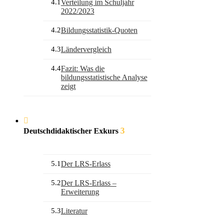
4.1
Verteilung im Schuljahr
2022/2023
4.2
Bildungsstatistik-Quoten
4.3
Ländervergleich
4.4
Fazit: Was die
bildungsstatistische Analyse
zeigt
3
Deutschdidaktischer Exkurs
5.1
Der LRS-Erlass
5.2
Der LRS-Erlass –
Erweiterung
5.3
Literatur