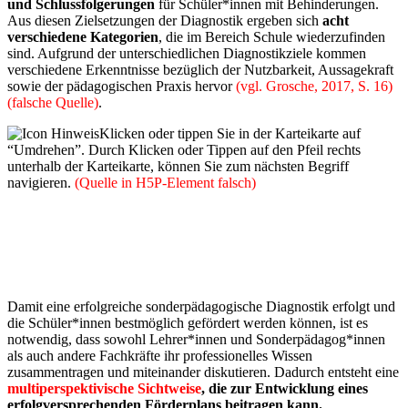
und Schlussfolgerungen
für Schüler*innen mit Behinderungen.
Aus diesen Zielsetzungen der Diagnostik ergeben sich
acht
verschiedene Kategorien
, die im Bereich Schule wiederzufinden
sind. Aufgrund der unterschiedlichen Diagnostikziele kommen
verschiedene Erkenntnisse bezüglich der Nutzbarkeit, Aussagekraft
sowie der pädagogischen Praxis hervor
(vgl. Grosche, 2017, S. 16)
(falsche Quelle)
.
Klicken oder tippen Sie in der Karteikarte auf
“Umdrehen”. Durch Klicken oder Tippen auf den Pfeil rechts
unterhalb der Karteikarte, können Sie zum nächsten Begriff
navigieren.
(Quelle in H5P-Element falsch)
Damit eine erfolgreiche sonderpädagogische Diagnostik erfolgt und
die Schüler*innen bestmöglich gefördert werden können, ist es
notwendig, dass sowohl Lehrer*innen und Sonderpädagog*innen
als auch andere Fachkräfte ihr professionelles Wissen
zusammentragen und miteinander diskutieren. Dadurch entsteht eine
multiperspektivische Sichtweise
, die zur Entwicklung eines
erfolgversprechenden Förderplans beitragen kann.