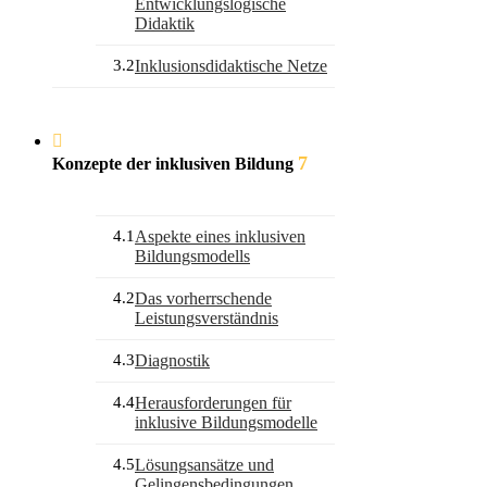
Entwicklungslogische
Didaktik
3.2
Inklusionsdidaktische Netze
7
Konzepte der inklusiven Bildung
4.1
Aspekte eines inklusiven
Bildungsmodells
4.2
Das vorherrschende
Leistungsverständnis
4.3
Diagnostik
4.4
Herausforderungen für
inklusive Bildungsmodelle
4.5
Lösungsansätze und
Gelingensbedingungen