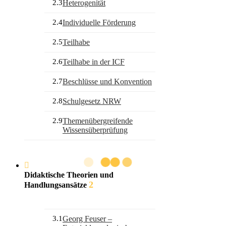
2.3
Heterogenität
2.4
Individuelle Förderung
2.5
Teilhabe
2.6
Teilhabe in der ICF
2.7
Beschlüsse und Konvention
2.8
Schulgesetz NRW
2.9
Themenübergreifende
Wissensüberprüfung
Didaktische Theorien und
2
Handlungsansätze
3.1
Georg Feuser –