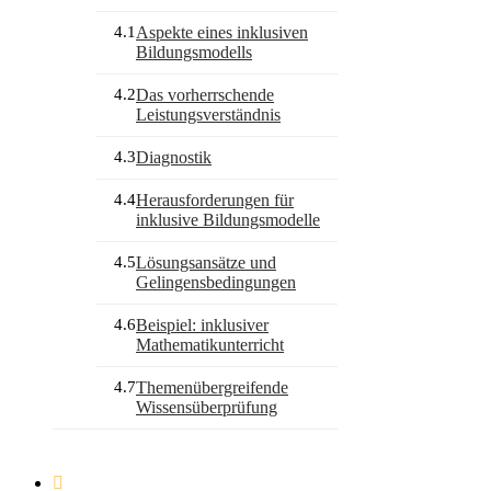
4.1
Aspekte eines inklusiven
Bildungsmodells
4.2
Das vorherrschende
Leistungsverständnis
4.3
Diagnostik
4.4
Herausforderungen für
inklusive Bildungsmodelle
4.5
Lösungsansätze und
Gelingensbedingungen
4.6
Beispiel: inklusiver
Mathematikunterricht
4.7
Themenübergreifende
Wissensüberprüfung