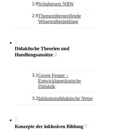
2.8
Schulgesetz NRW
2.9
Themenübergreifende
Wissensüberprüfung
Didaktische Theorien und
2
Handlungsansätze
3.1
Georg Feuser –
Entwicklungslogische
Didaktik
3.2
Inklusionsdidaktische Netze
7
Konzepte der inklusiven Bildung