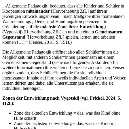
„›Allgemeine Pädagogik‹ bedeutet, dass alle Kinder und Schüler in
Kooperation
miteinander
[Hervorhebung ZfL] auf ihrem
jeweiligen Entwicklungsniveau – nach Maßgabe ihrer momentanen
Wahrnehmungs-, Denk- und Handlungskompetenzen – in
Orientierung auf die ›
nächste Zone ihrer Entwicklung‹
(Vygotskij) [Hervorhebung ZfL] an und mit einem
Gemeinsamen
Gegenstand
[Hervorhebung ZfL] spielen, lernen und arbeiten
können […].“ (Feuser, 2018, S. 151f.)
Die Allgemeine Pädagogik eröffnet also allen Schüler*innen die
Möglichkeit, mit anderen Schüler*innen gemeinsam an einem
Gemeinsamen Gegenstand (siehe nachfolgendes Akkordeon für
weitere Informationen) ihre weiteren Lernziele zu erreichen. Feuser
ergänzt zudem, dass Schüler*innen die für sie individuell
interessanten Inhalte auf ihre jeweils individuellen Arten und Weisen
lernen dürfen und dabei alle Unterstützungen erhalten, die sie
individuell benötigen.
Zonen der Entwicklung nach Vygotskij (vgl. Frickel, 2024, S.
112f.):
Zone der aktuellen Entwicklung = das, was das Kind ohne
Hilfe schafft
Zone der nächsten Entwicklung = das, was das Kind mit
Hilfe schafft