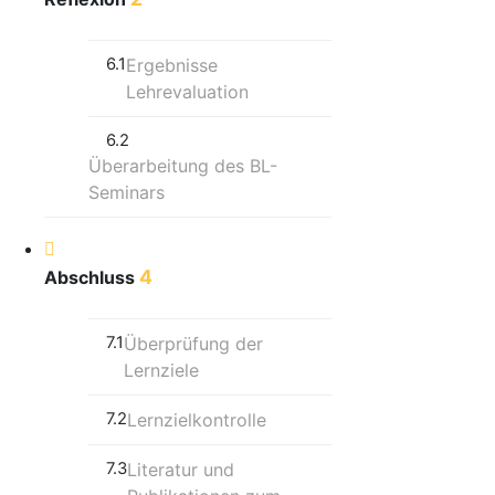
6.1
Ergebnisse
Lehrevaluation
6.2
Überarbeitung des BL-
Seminars
4
Abschluss
7.1
Überprüfung der
Lernziele
7.2
Lernzielkontrolle
7.3
Literatur und