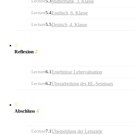
Lecture
5.3
Mathematik, 3. Klasse
Lecture
5.4
Englisch, 6. Klasse
Lecture
5.5
Deutsch, 4. Klasse
2
Reflexion
Lecture
6.1
Ergebnisse Lehrevaluation
Lecture
6.2
Überarbeitung des BL-Seminars
4
Abschluss
Lecture
7.1
Überprüfung der Lernziele