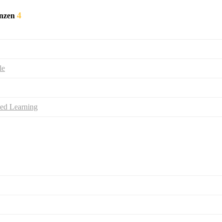
4
enzen
le
ed Learning