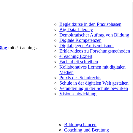
Begleitkurse in den Praxisphasen
Big Data Literacy
Demokratischer Auftrag von Bildung
Digitale Kompetenzen
Digital gegen Antisemitismus
Blog
mit eTeaching -
Erklärvideos zu Forschungsmethoden
eTeaching Expert
Facharbeit schreiben
Kollaboratives Lernen mit digitalen
Medien
Praxis des Schulrechts
Schule in der digitalen Welt gestalten
Veränderung in der Schule bewirken
Visionsentwicklung
Bildungschancen
Coaching und Beratung