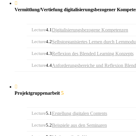
Vermittlung/Vertiefung digitalisierungsbezogener Kompet
Lecture
4.1
Digitalisierungsbezogene Kompetenzen
Lecture
4.2
Selbstorganisiertes Lernen durch Lernmodu
Lecture
4.3
Reflexion des Blended Learning Konzepts
Lecture
4.4
Anforderungsbereiche und Reflexion Blend
5
Projektgruppenarbeit
Lecture
5.1
Erstellung digitalen Contents
Lecture
5.2
Beispiele aus den Seminaren