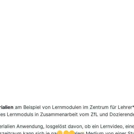
ialien
am Beispiel von Lernmodulen im Zentrum für Lehrer*
eines Lernmoduls in Zusammenarbeit vom ZfL und Dozierende
rialien Anwendung, losgelöst davon, ob ein Lernvideo, eine 
gszeitraum kann sich je nach digitalem Medium von einer St