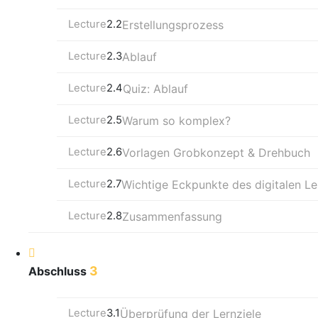
Lecture
2.2
Erstellungsprozess
Lecture
2.3
Ablauf
Lecture
2.4
Quiz: Ablauf
Lecture
2.5
Warum so komplex?
Lecture
2.6
Vorlagen Grobkonzept & Drehbuch
Lecture
2.7
Wichtige Eckpunkte des digitalen L
Lecture
2.8
Zusammenfassung
3
Abschluss
Lecture
3.1
Überprüfung der Lernziele