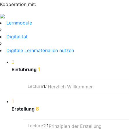
Kooperation mit:
Lernmodule
Digitalität
Digitale Lernmaterialien nutzen
1
Einführung
Lecture
1.1
Herzlich Willkommen
8
Erstellung
Lecture
2.1
Prinzipien der Erstellung