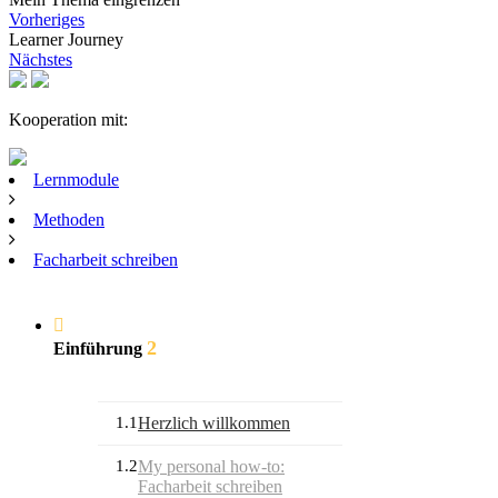
Vorheriges
Learner Journey
Nächstes
Kooperation mit:
Lernmodule
Methoden
Facharbeit schreiben
2
Einführung
1.1
Herzlich willkommen
1.2
My personal how-to:
Facharbeit schreiben