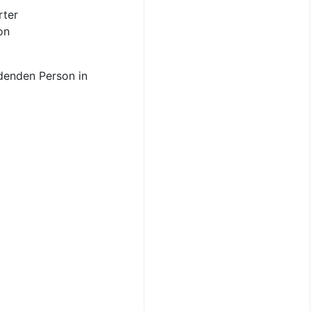
rter
on
denden Person in