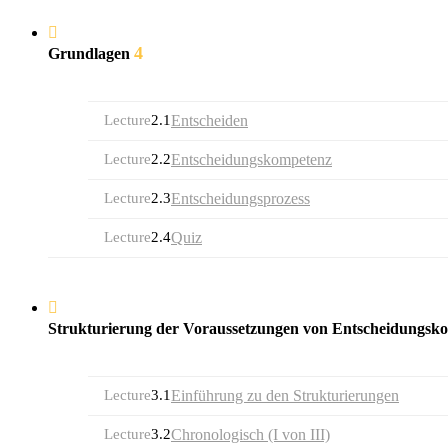
4
Grundlagen
Lecture
2.1
Entscheiden
Lecture
2.2
Entscheidungskompetenz
Lecture
2.3
Entscheidungsprozess
Lecture
2.4
Quiz
Strukturierung der Voraussetzungen von Entscheidungs
Lecture
3.1
Einführung zu den Strukturierungen
Lecture
3.2
Chronologisch (I von III)