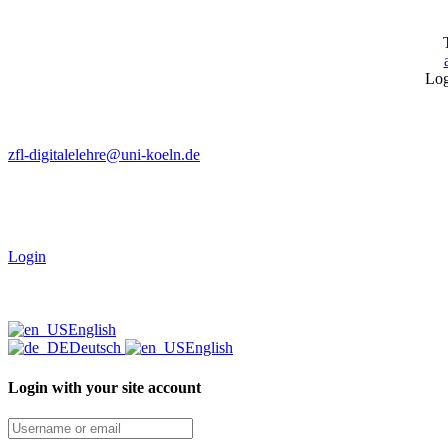
Log
zfl-digitalelehre@uni-koeln.de
Login
English
Deutsch
English
Login with your site account