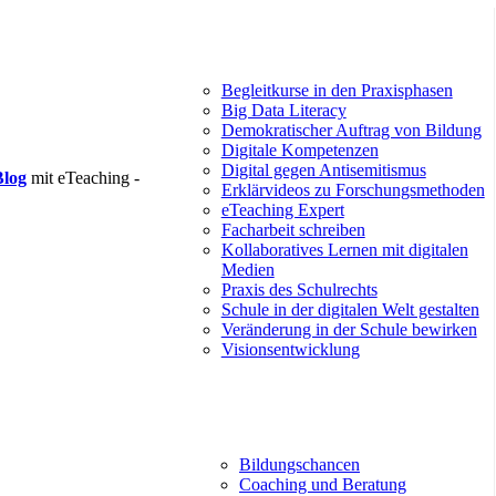
Begleitkurse in den Praxisphasen
Big Data Literacy
Demokratischer Auftrag von Bildung
Digitale Kompetenzen
Digital gegen Antisemitismus
Blog
mit eTeaching -
Erklärvideos zu Forschungsmethoden
eTeaching Expert
Facharbeit schreiben
Kollaboratives Lernen mit digitalen
Medien
Praxis des Schulrechts
Schule in der digitalen Welt gestalten
Veränderung in der Schule bewirken
Visionsentwicklung
Bildungschancen
Coaching und Beratung