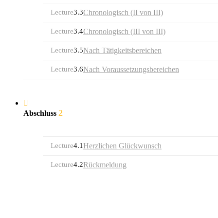
Lecture
3.3
Chronologisch (II von III)
Lecture
3.4
Chronologisch (III von III)
Lecture
3.5
Nach Tätigkeitsbereichen
Lecture
3.6
Nach Voraussetzungsbereichen
2
Abschluss
Lecture
4.1
Herzlichen Glückwunsch
Lecture
4.2
Rückmeldung