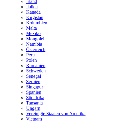
Irland
Italien
Kanada
Kirgistan
Kolumbien
Malta
Mexiko
Mongolei
Namibia
Österreich
Peru
Polen
Rumänien
Schweden
Senegal
Serbien
Singapur
Spanien
Südafrika
Tansania
Ungarn
Vereinigte Staaten von Amerika
Vietnam