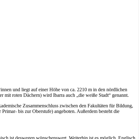
innen und liegt auf einer Höhe von ca. 2210 m in den nördlichen
 mit roten Dächern) wird Ibarra auch „die weiße Stadt“ genannt.
r akademische Zusammenschluss zwischen den Fakultäten für Bildung,
r Primar- bis zur Oberstufe) angeboten. Außerdem besteht die
sch ist deswegen wünschenswert. Weiterhin ist es möglich, Englisch