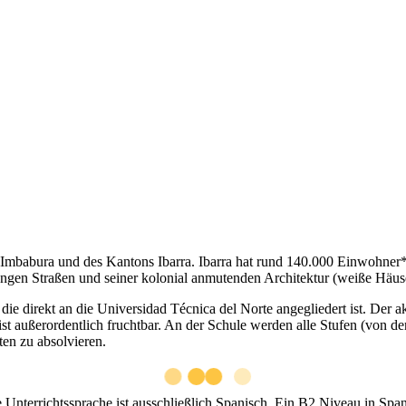
z Imbabura und des Kantons Ibarra. Ibarra hat rund 140.000 Einwohner*
gen Straßen und seiner kolonial anmutenden Architektur (weiße Häuser
, die direkt an die Universidad Técnica del Norte angegliedert ist. De
t außerordentlich fruchtbar. An der Schule werden alle Stufen (von de
ten zu absolvieren.
nterrichtssprache ist ausschließlich Spanisch. Ein B2 Niveau in Spani