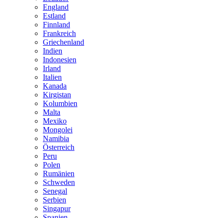
England
Estland
Finnland
Frankreich
Griechenland
Indien
Indonesien
Irland
Italien
Kanada
Kirgistan
Kolumbien
Malta
Mexiko
Mongolei
Namibia
Österreich
Peru
Polen
Rumänien
Schweden
Senegal
Serbien
Singapur
Spanien