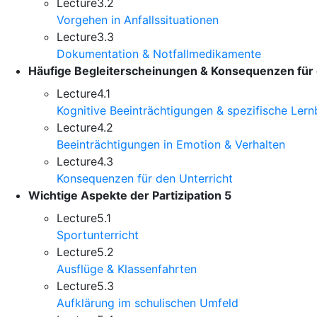
Lecture
3.2
Vorgehen in Anfallssituationen
Lecture
3.3
Dokumentation & Notfallmedikamente
Häufige Begleiterscheinungen & Konsequenzen für 
Lecture
4.1
Kognitive Beeinträchtigungen & spezifische Ler
Lecture
4.2
Beeinträchtigungen in Emotion & Verhalten
Lecture
4.3
Konsequenzen für den Unterricht
Wichtige Aspekte der Partizipation
5
Lecture
5.1
Sportunterricht
Lecture
5.2
Ausflüge & Klassenfahrten
Lecture
5.3
Aufklärung im schulischen Umfeld