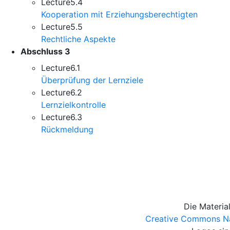
Lecture
5.4
Kooperation mit Erziehungsberechtigten
Lecture
5.5
Rechtliche Aspekte
Abschluss
3
Lecture
6.1
Überprüfung der Lernziele
Lecture
6.2
Lernzielkontrolle
Lecture
6.3
Rückmeldung
Die Materia
Creative Commons Nam