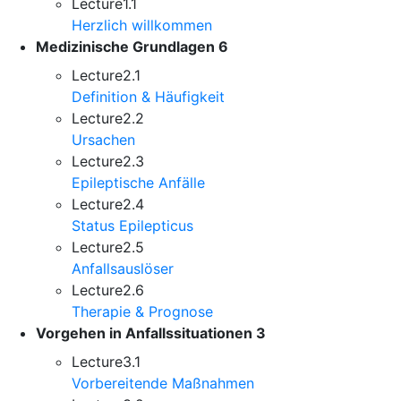
Lecture
1.1
Herzlich willkommen
Medizinische Grundlagen
6
Lecture
2.1
Definition & Häufigkeit
Lecture
2.2
Ursachen
Lecture
2.3
Epileptische Anfälle
Lecture
2.4
Status Epilepticus
Lecture
2.5
Anfallsauslöser
Lecture
2.6
Therapie & Prognose
Vorgehen in Anfallssituationen
3
Lecture
3.1
Vorbereitende Maßnahmen